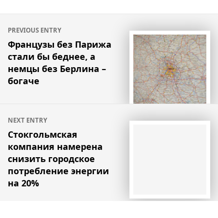
Навигация
PREVIOUS ENTRY
по
Французы без Парижа
стали бы беднее, а
записям
немцы без Берлина –
богаче
NEXT ENTRY
Стокгольмская
компания намерена
снизить городское
потребление энергии
на 20%