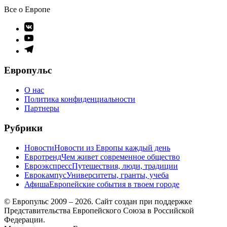
Все о Европе
Элемент
меню
Элемент
меню
Элемент
меню
Европульс
О нас
Политика конфиденциальности
Партнеры
Рубрики
Новости
Новости из Европы каждый день
Евротренд
Чем живет современное общество
Евроэкспресс
Путешествия, люди, традиции
Еврокампус
Университеты, гранты, учеба
Афиша
Европейские события в твоем городе
© Европульс 2009 – 2026. Сайт создан при поддержке
Представительства Европейского Союза в Российской
Федерации.