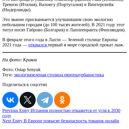
Тревизо (Италия), Валонгу (Португалия) и Винтерсвейк
(Нидерланды).
Это звание присваивается улучшившим свою экологию
небольшим городам (до 100 тысяч жителей). В 2021 году этот
титул носят Габрово (Болгария) и Лаппеенранта (Финляндия).
В феврале этого года в Лахти — Зеленой столице Европы
2021 года —
открылся
первый в мире городской прокат лыж.
На фото: Краков
Фото:
Ostap Senyuk
Теги:
экология
зеленая столица европы
урбанистика
Поделиться в соцсетях
Навигация
Previous Entry
Испания полностью откажется от угля к 2030
году
по
Next Entry
В Европе повысят безопасность товаров онлайн
записям