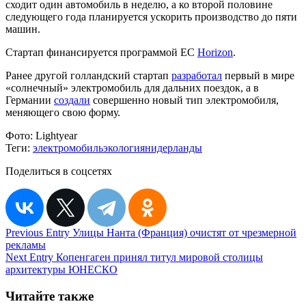
сходит один автомобиль в неделю, а ко второй половине
следующего года планируется ускорить производство до пяти
машин.
Стартап финансируется программой ЕС
Horizon
.
Ранее другой голландский стартап
разработал
первый в мире
«солнечный» электромобиль для дальних поездок, а в
Германии
создали
совершенно новый тип электромобиля,
меняющего свою форму.
Фото:
Lightyear
Теги:
электромобиль
экология
нидерланды
Поделиться в соцсетях
Навигация
Previous Entry
Улицы Нанта (Франция) очистят от чрезмерной
рекламы
по
Next Entry
Копенгаген принял титул мировой столицы
записям
архитектуры ЮНЕСКО
Читайте также