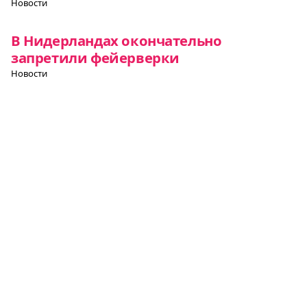
Новости
В Нидерландах окончательно
запретили фейерверки
Новости
В Нидерландах придумали бетон,
который сам покрывается мхом — с
помощью такого бетона будут строить
«зеленые» дома
Новости
Все о Европе
Элемент
Элемент
Элемент