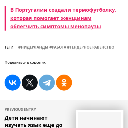
В Португалии создали термофутболку,
которая помогает женщинам
облегчить симптомы менопаузы
ТЕГИ:
НИДЕРЛАНДЫ
РАБОТА
ГЕНДЕРНОЕ РАВЕНСТВО
Поделиться в соцсетях
Навигация
PREVIOUS ENTRY
по
Дети начинают
изучать язык еще до