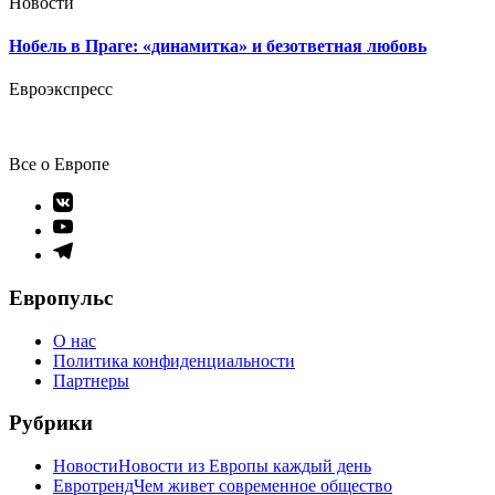
Новости
Нобель в Праге: «динамитка» и безответная любовь
Евроэкспресс
Все о Европе
Элемент
меню
Элемент
меню
Элемент
меню
Европульс
О нас
Политика конфиденциальности
Партнеры
Рубрики
Новости
Новости из Европы каждый день
Евротренд
Чем живет современное общество