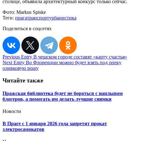
столице, объявила архитектурный конкурс только сейчас.
Фото:
Markus Spiske
Теги:
прага
транспорт
урбанистика
Поделиться в соцсетях
Навигация
Previous Entry
В чешском городе составят «карту счастья»
Next Entry
Во Флоренции можно будет взять под опеку
по
оливковую рощу
записям
Читайте также
Пражская библиотека будет не бороться с наплывом
блогеров, а помогать им делать лучшие снимки
Новости
В Праге с 1 января 2026 года запретят прокат
электросамокатов