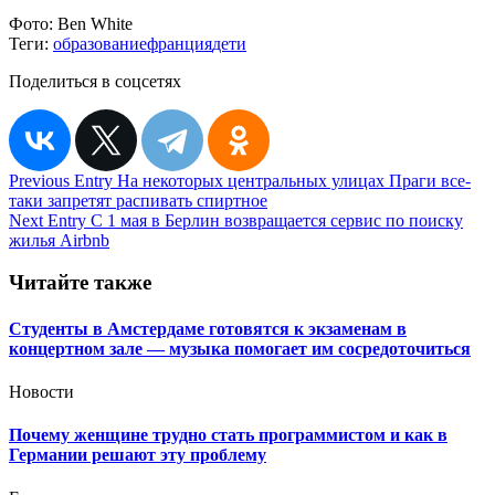
Фото:
Ben White
Теги:
образование
франция
дети
Поделиться в соцсетях
Навигация
Previous Entry
На некоторых центральных улицах Праги все-
таки запретят распивать спиртное
по
Next Entry
С 1 мая в Берлин возвращается сервис по поиску
записям
жилья Airbnb
Читайте также
Студенты в Амстердаме готовятся к экзаменам в
концертном зале — музыка помогает им сосредоточиться
Новости
Почему женщине трудно стать программистом и как в
Германии решают эту проблему