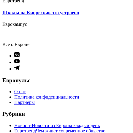
Евротренд
Школы на Кипре: как это устроено
Еврокампус
Все о Европе
Элемент
меню
Элемент
меню
Элемент
меню
Европульс
О нас
Политика конфиденциальности
Партнеры
Рубрики
Новости
Новости из Европы каждый день
Евротренд
Чем живет современное общество