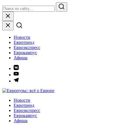
Skip
Search
to
for:
Search
content
Close
Новости
Евротренд
Евроэкспресс
Еврокампус
Афиша
Элемент
меню
Элемент
меню
Элемент
меню
Европульс: всё о Европе
Новости
Евротренд
Евроэкспресс
Еврокампус
Афиша