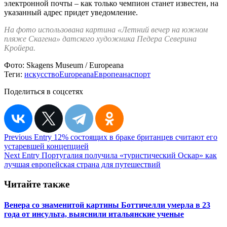
электронной почты – как только чемпион станет известен, на
указанный адрес придет уведомление.
На фото использована картина «Летний вечер на южном
пляже Скагена» датского художника Педера Северина
Кройера.
Фото:
Skagens Museum / Europeana
Теги:
искусство
Europeana
Европеана
спорт
Поделиться в соцсетях
Навигация
Previous Entry
12% состоящих в браке британцев считают его
устаревшей концепцией
по
Next Entry
Португалия получила «туристический Оскар» как
записям
лучшая европейская страна для путешествий
Читайте также
Венера со знаменитой картины Боттичелли умерла в 23
года от инсульта, выяснили итальянские ученые