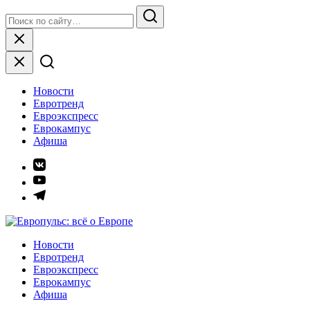
Skip
Search
to
for:
Search
content
Close
Новости
Евротренд
Евроэкспресс
Еврокампус
Афиша
Элемент
меню
Элемент
меню
Элемент
меню
Европульс: всё о Европе
Новости
Евротренд
Евроэкспресс
Еврокампус
Афиша