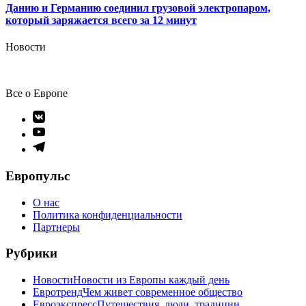
Данию и Германию соединил грузовой электропаром,
который заряжается всего за 12 минут
Новости
Все о Европе
Элемент
меню
Элемент
меню
Элемент
меню
Европульс
О нас
Политика конфиденциальности
Партнеры
Рубрики
Новости
Новости из Европы каждый день
Евротренд
Чем живет современное общество
Евроэкспресс
Путешествия, люди, традиции