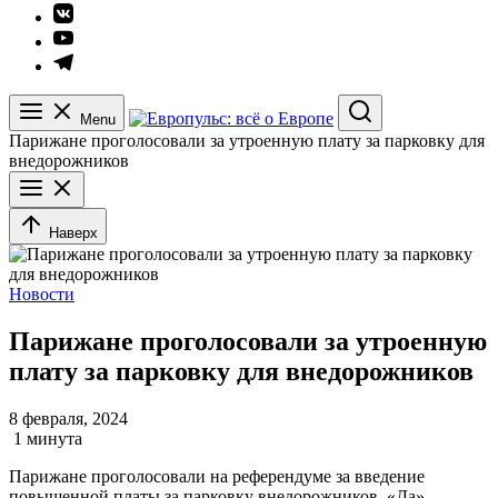
Элемент
меню
Элемент
меню
Элемент
меню
Menu
Search
Парижане проголосовали за утроенную плату за парковку для
внедорожников
Наверх
Новости
Парижане проголосовали за утроенную
плату за парковку для внедорожников
8 февраля, 2024
1 минута
Парижане проголосовали на референдуме за введение
повышенной платы за парковку внедорожников. «Да»