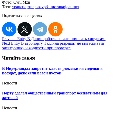
Фото:
Cyril Mzn
Теги:
транспорт
париж
урбанистика
франция
Поделиться в соцсетях
Навигация
Previous Entry
В Дании роботы начали помогать хирургам
Next Entry
В аэропорту Таллина разрешат не вытаскивать
по
электронику и жидкости при проверке
записям
Читайте также
В Нидерландах запретят класть рюкзаки на сиденья в
поездах, даже если вагон пустой
Новости
Порту сделал общественный транспорт бесплатным для
жителей
Новости