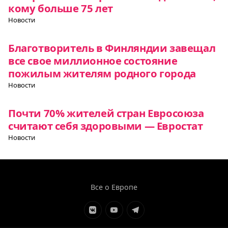
кому больше 75 лет
Новости
Благотворитель в Финляндии завещал
все свое миллионное состояние
пожилым жителям родного города
Новости
Почти 70% жителей стран Евросоюза
считают себя здоровыми — Евростат
Новости
Все о Европе
Элемент
Элемент
Элемент