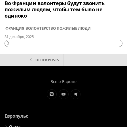
Во Франции волонтеры будут звонить
пожилым людям, чтобы тем было не
одиноко
ФРАНЦИЯ
ВОЛОНТЕРСТВО
ПОЖИЛЫЕ ЛЮДИ
31 декабря, 2025
Continue
Reading
НАВИГАЦИЯ
OLDER POSTS
ПО
ЗАПИСЯМ
Все о Европе
Элемент
Элемент
Элемент
меню
меню
меню
Европульс
О нас