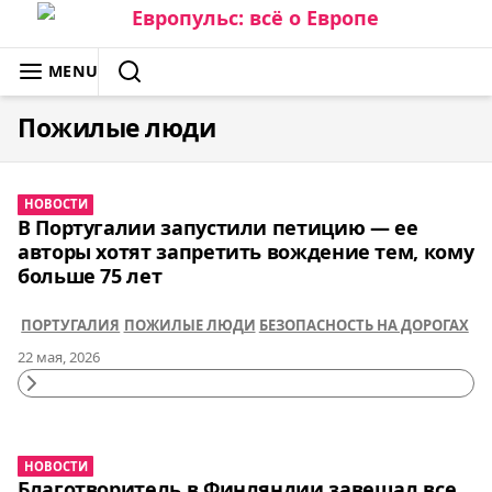
Skip
to
ЕВРОПУЛЬС: ВСЁ О ЕВРОПЕ
MENU
content
SEARCH
Пожилые люди
НОВОСТИ
В Португалии запустили петицию — ее
авторы хотят запретить вождение тем, кому
больше 75 лет
ПОРТУГАЛИЯ
ПОЖИЛЫЕ ЛЮДИ
БЕЗОПАСНОСТЬ НА ДОРОГАХ
22 мая, 2026
Continue
Reading
НОВОСТИ
Благотворитель в Финляндии завещал все