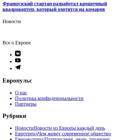
Французский стартап разработал крошечный
квадрокоптер, который охотится на комаров
Новости
Все о Европе
Элемент
меню
Элемент
меню
Элемент
меню
Европульс
О нас
Политика конфиденциальности
Партнеры
Рубрики
Новости
Новости из Европы каждый день
Евротренд
Чем живет современное общество
Евроэкспресс
Путешествия, люди, традиции