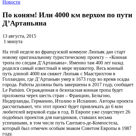
Новости
По коням! Или 4000 км верхом по пути
Д’Артаньяна
13 августа, 2015
1 минута
На этой неделе во французской коммуне Люпьяк дан старт
новому оригинальному туристическому проекту – «Конная
тропа по следам Д’Артаньяна». Именно там 400 лет назад
родился самый известный в мире мушкетер. Весь конный
путь длиной 4000 км свяжет Люпьяк с Маастрихтом в
Голландии, где Д’Артаньян умер в 1673 году во время осады
города. Работы должны быть завершены в 2017 году, сообщает
Le Parisien. Огражденная и безопасная конная тропа будет
проложена черех шесть стран – Францию, Бельгию,
Нидерланды, Германию, Италию и Испанию. Авторы проекта
рассчитывают, что этот проект будет привлекать до 6 млн
любителей верховой езды в год. В Европе уже существует 26
подобных проектов для наездников, ставших весьма
успешными, в том числе путь Сантьяго-де-Компостела,
который был отмечен особым знаком Советом Европы в 1987
году.