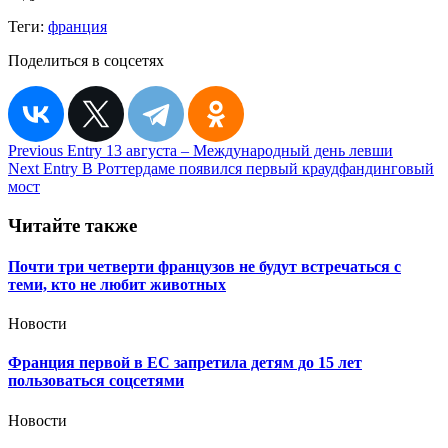
Теги:
франция
Поделиться в соцсетях
Навигация
Previous Entry
13 августа – Международный день левши
Next Entry
В Роттердаме появился первый краудфандинговый
по
мост
записям
Читайте также
Почти три четверти французов не будут встречаться с
теми, кто не любит животных
Новости
Франция первой в ЕС запретила детям до 15 лет
пользоваться соцсетями
Новости