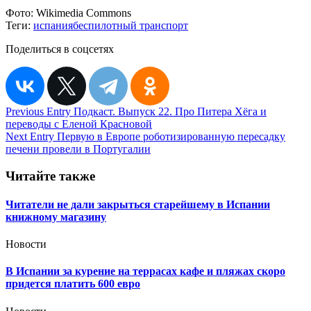
Фото:
Wikimedia Commons
Теги:
испания
беспилотный транспорт
Поделиться в соцсетях
Навигация
Previous Entry
Подкаст. Выпуск 22. Про Питера Хёга и
переводы с Еленой Красновой
по
Next Entry
Первую в Европе роботизированную пересадку
записям
печени провели в Португалии
Читайте также
Читатели не дали закрыться старейшему в Испании
книжному магазину
Новости
В Испании за курение на террасах кафе и пляжах скоро
придется платить 600 евро