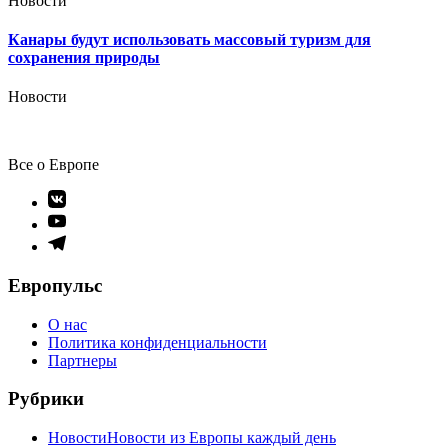
Новости
Канары будут использовать массовый туризм для
сохранения природы
Новости
Все о Европе
Элемент
меню
Элемент
меню
Элемент
меню
Европульс
О нас
Политика конфиденциальности
Партнеры
Рубрики
Новости
Новости из Европы каждый день