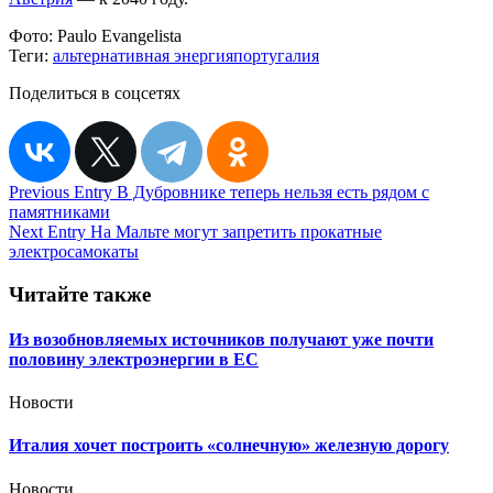
Фото:
Paulo Evangelista
Теги:
альтернативная энергия
португалия
Поделиться в соцсетях
Навигация
Previous Entry
В Дубровнике теперь нельзя есть рядом с
памятниками
по
Next Entry
На Мальте могут запретить прокатные
записям
электросамокаты
Читайте также
Из возобновляемых источников получают уже почти
половину электроэнергии в ЕС
Новости
Италия хочет построить «солнечную» железную дорогу
Новости