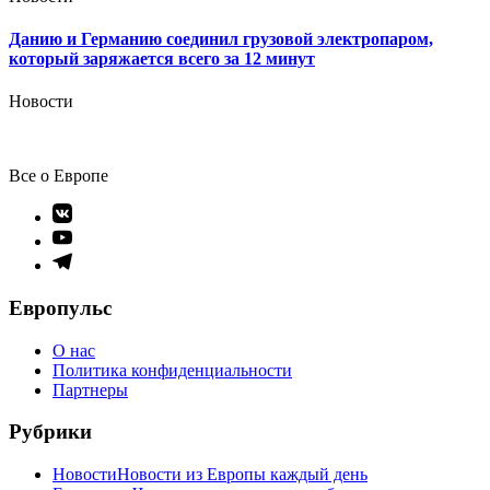
Данию и Германию соединил грузовой электропаром,
который заряжается всего за 12 минут
Новости
Все о Европе
Элемент
меню
Элемент
меню
Элемент
меню
Европульс
О нас
Политика конфиденциальности
Партнеры
Рубрики
Новости
Новости из Европы каждый день