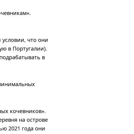
очевникам».
и условии, что они
ю в Португалии).
подрабатывать в
 минимальных
вых кочевников».
еревня на острове
ью 2021 года они