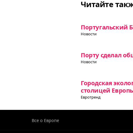
Читайте так
Португальский Б
Новости
Порту сделал об
Новости
Городская эколо
столицей Европы
Евротренд
Все о Европе