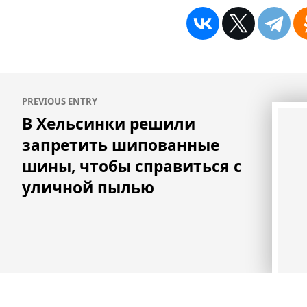
Навигация
PREVIOUS ENTRY
по
В Хельсинки решили
записям
запретить шипованные
шины, чтобы справиться с
уличной пылью