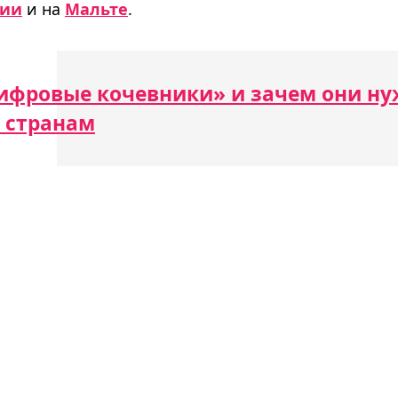
нии
и на
Мальте
.
цифровые кочевники» и зачем они н
 странам