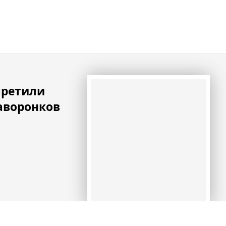
претили
аворонков