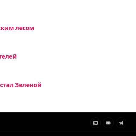
ским лесом
телей
стал Зеленой
Элемент
Элемент
Элемент