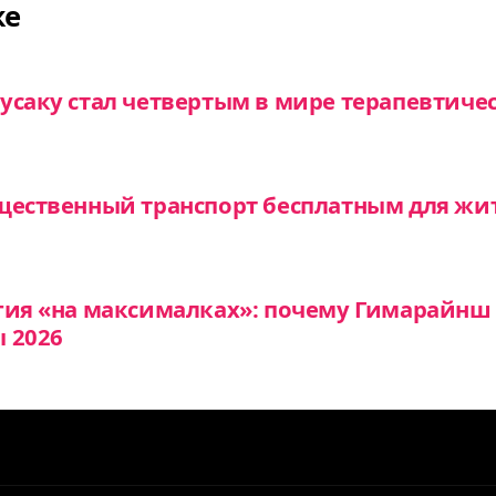
же
усаку стал четвертым в мире терапевтиче
щественный транспорт бесплатным для жи
гия «на максималках»: почему Гимарайнш 
 2026