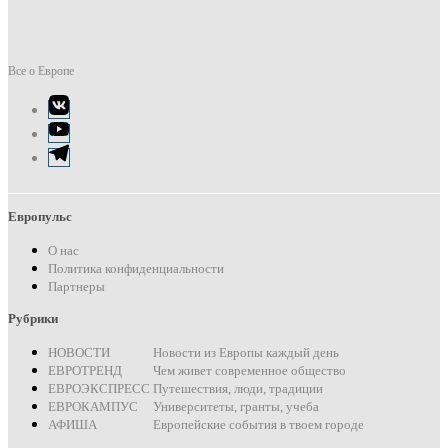
Все о Европе
Элемент
меню
Элемент
меню
Элемент
меню
Европульс
О нас
Политика конфиденциальности
Партнеры
Рубрики
НОВОСТИ
Новости из Европы каждый день
ЕВРОТРЕНД
Чем живет современное общество
ЕВРОЭКСПРЕСС
Путешествия, люди, традиции
ЕВРОКАМПУС
Университеты, гранты, учеба
АФИША
Европейские события в твоем городе