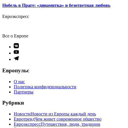
Нобель в Праге: «динамитка» и безответная любовь
Евроэкспресс
Все о Европе
Элемент
меню
Элемент
меню
Элемент
меню
Европульс
О нас
Политика конфиденциальности
Партнеры
Рубрики
Новости
Новости из Европы каждый день
Евротренд
Чем живет современное общество
Евроэкспресс
Путешествия, люди, традиции