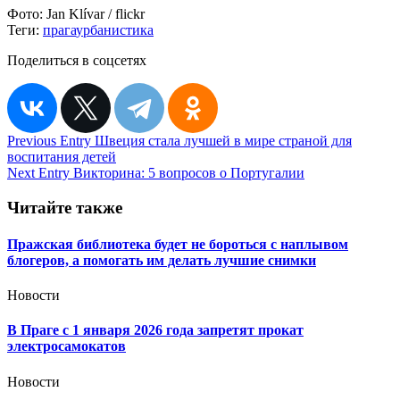
Фото:
Jan Klívar / flickr
Теги:
прага
урбанистика
Поделиться в соцсетях
Навигация
Previous Entry
Швеция стала лучшей в мире страной для
воспитания детей
по
Next Entry
Викторина: 5 вопросов о Португалии
записям
Читайте также
Пражская библиотека будет не бороться с наплывом
блогеров, а помогать им делать лучшие снимки
Новости
В Праге с 1 января 2026 года запретят прокат
электросамокатов
Новости