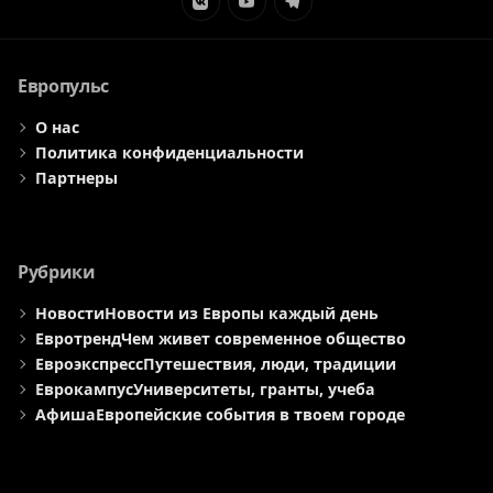
Элемент
Элемент
Элемент
меню
меню
меню
Европульс
О нас
Политика конфиденциальности
Партнеры
Рубрики
Новости
Новости из Европы каждый день
Евротренд
Чем живет современное общество
Евроэкспресс
Путешествия, люди, традиции
Еврокампус
Университеты, гранты, учеба
Афиша
Европейские события в твоем городе