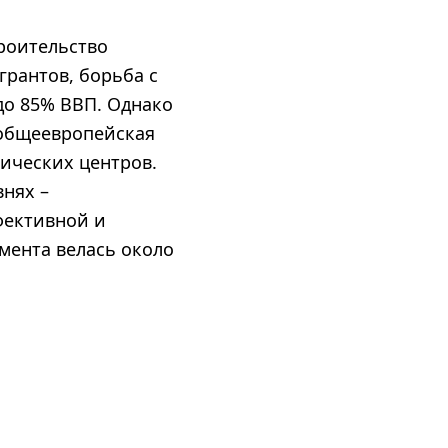
роительство
грантов, борьба с
до 85% ВВП. Однако
 общеевропейская
ических центров.
внях –
фективной и
мента велась около