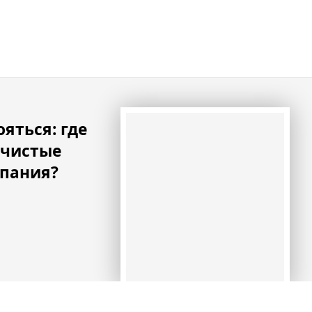
ояться: где
 чистые
упания?