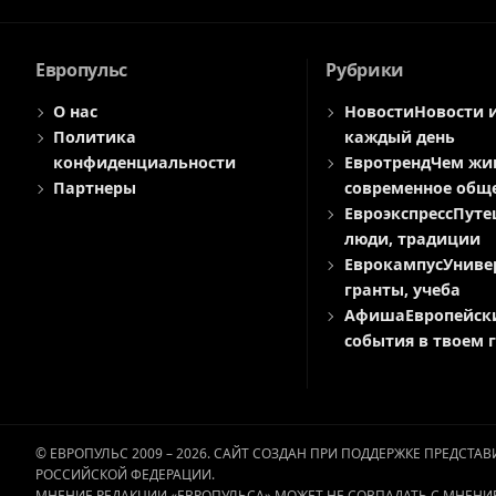
Европульс
Рубрики
О нас
Новости
Новости 
Политика
каждый день
конфиденциальности
Евротренд
Чем жи
Партнеры
современное общ
Евроэкспресс
Путе
люди, традиции
Еврокампус
Униве
гранты, учеба
Афиша
Европейск
события в твоем 
© ЕВРОПУЛЬС 2009 – 2026. САЙТ СОЗДАН ПРИ ПОДДЕРЖКЕ ПРЕДСТ
РОССИЙСКОЙ ФЕДЕРАЦИИ.
МНЕНИЕ РЕДАКЦИИ «ЕВРОПУЛЬСА» МОЖЕТ НЕ СОВПАДАТЬ С МНЕНИ