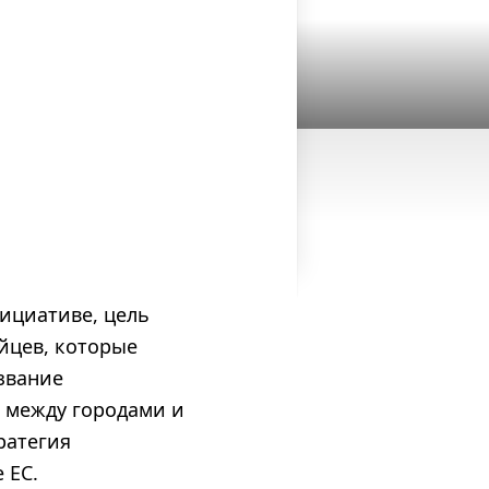
ициативе, цель
йцев, которые
звание
а между городами и
ратегия
 ЕС.