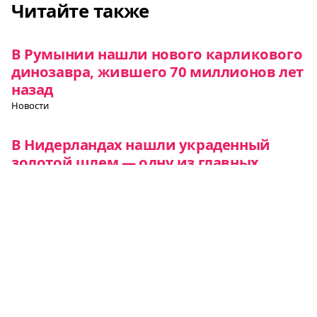
Читайте также
В Румынии нашли нового карликового
динозавра, жившего 70 миллионов лет
назад
Новости
В Нидерландах нашли украденный
золотой шлем — одну из главных
национальных реликвий Румынии
Новости
Каждый десятый житель Румынии
носит имя, связанное с цветами
Новости