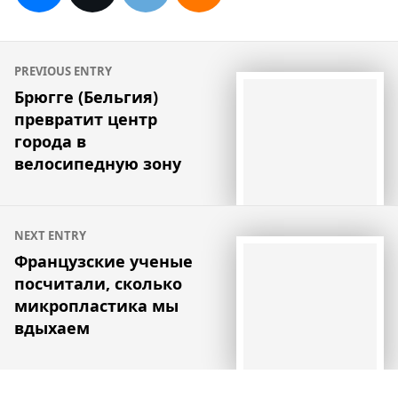
Навигация
PREVIOUS ENTRY
по
Брюгге (Бельгия)
превратит центр
записям
города в
велосипедную зону
NEXT ENTRY
Французские ученые
посчитали, сколько
микропластика мы
вдыхаем