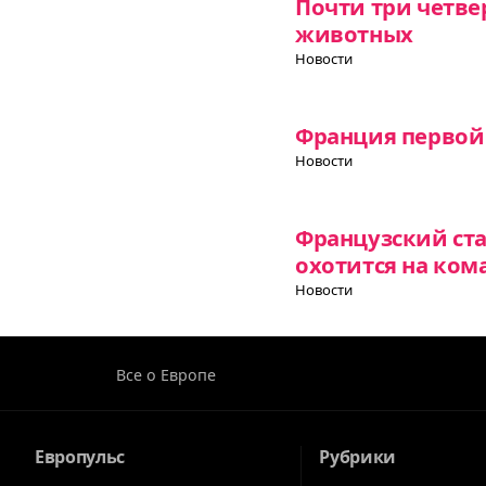
Почти три четвер
животных
Новости
Франция первой 
Новости
Французский ст
охотится на ком
Новости
Все о Европе
Европульс
Рубрики