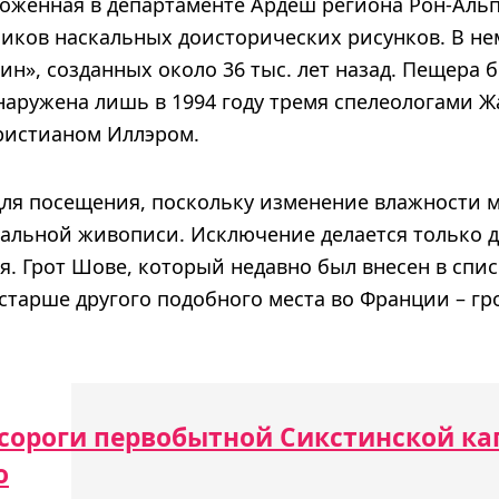
оженная в департаменте Ардеш региона Рон-Альп,
иков наскальных доисторических рисунков. В не
н», созданных около 36 тыс. лет назад. Пещера б
бнаружена лишь в 1994 году тремя спелеологами
ристианом Иллэром.
для посещения, поскольку изменение влажности 
альной живописи. Исключение делается только д
я. Грот Шове, который недавно был внесен в спи
тарше другого подобного места во Франции – грот
сороги первобытной Сикстинской ка
о