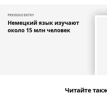
Навигация
PREVIOUS ENTRY
по
Немецкий язык изучают
записям
около 15 млн человек
Читайте так