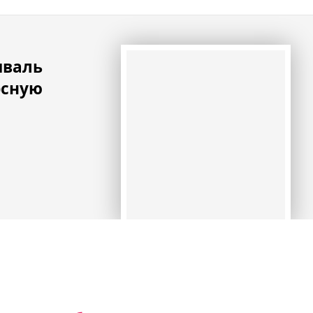
иваль
рсную