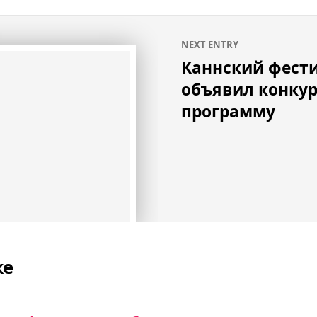
NEXT ENTRY
Каннский фест
объявил конку
программу
же