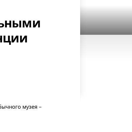
льными
анции
бычного музея –