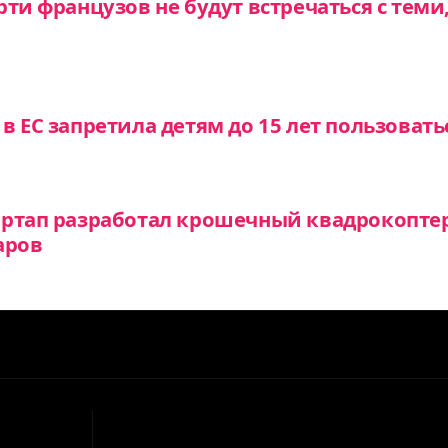
ти французов не будут встречаться с теми
в ЕС запретила детям до 15 лет пользовать
артап разработал крошечный квадрокопте
аров