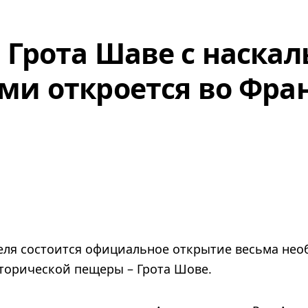
 Грота Шаве с наска
ми откроется во Фр
еля состоится официальное открытие весьма нео
торической пещеры – Грота Шове.