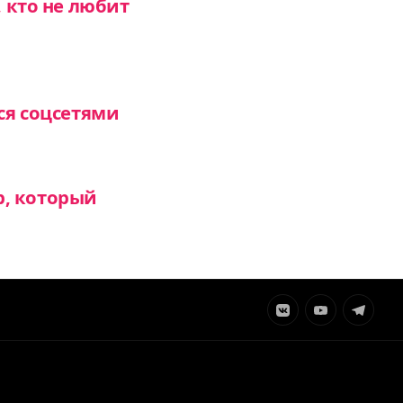
, кто не любит
ся соцсетями
р, который
Элемент
Элемент
Элемент
меню
меню
меню