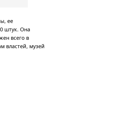
ы, ее
00 штук. Она
жен всего в
м властей, музей