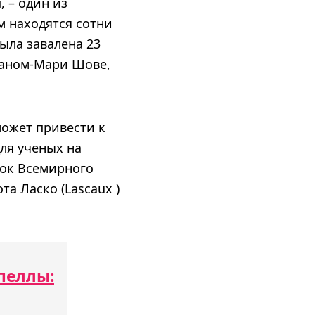
 – один из
м находятся сотни
ыла завалена 23
 Жаном-Мари Шове,
может привести к
ля ученых на
сок Всемирного
а Ласко (Lascaux )
пеллы: