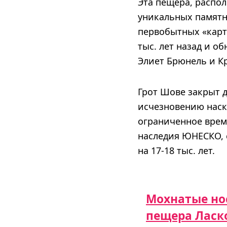
Эта пещера, распол
уникальных памятн
первобытных «карти
тыс. лет назад и о
Элиет Брюнель и К
Грот Шове закрыт 
исчезновению наск
ограниченное врем
наследия ЮНЕСКО, с
на 17-18 тыс. лет.
Мохнатые но
пещера Ласк