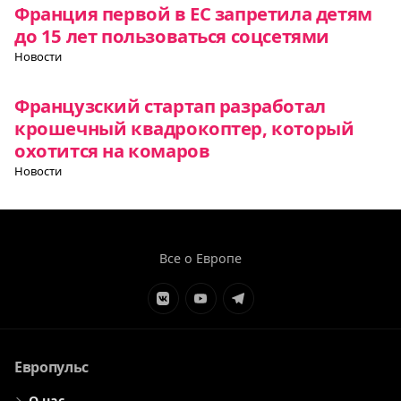
Франция первой в ЕС запретила детям
до 15 лет пользоваться соцсетями
Новости
Французский стартап разработал
крошечный квадрокоптер, который
охотится на комаров
Новости
Все о Европе
Элемент
Элемент
Элемент
меню
меню
меню
Европульс
О нас