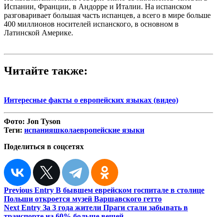
Испании, Франции, в Андорре и Италии. На испанском
разговаривает большая часть испанцев, а всего в мире больше
400 миллионов носителей испанского, в основном в
Латинской Америке.
Читайте также:
Интересные факты о европейских языках (видео)
Фото:
Jon Tyson
Теги:
испания
школа
европейские языки
Поделиться в соцсетях
Навигация
Previous Entry
В бывшем еврейском госпитале в столице
Польши откроется музей Варшавского гетто
по
Next Entry
За 3 года жители Праги стали забывать в
транспорте на 60% больше вещей