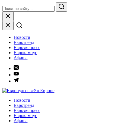
Skip
Search
to
for:
Search
content
Close
Новости
Евротренд
Евроэкспресс
Еврокампус
Афиша
Элемент
меню
Элемент
меню
Элемент
меню
Европульс: всё о Европе
Новости
Евротренд
Евроэкспресс
Еврокампус
Афиша