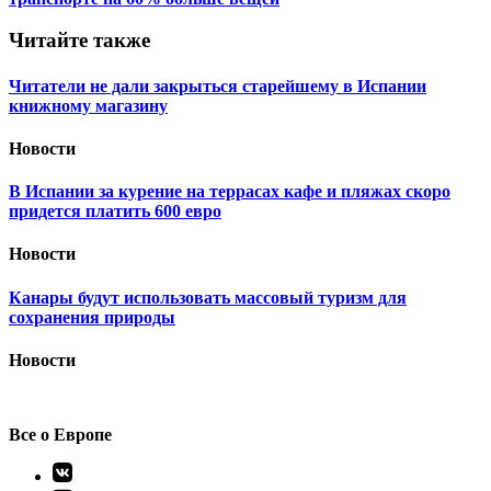
записям
Читайте также
Читатели не дали закрыться старейшему в Испании
книжному магазину
Новости
В Испании за курение на террасах кафе и пляжах скоро
придется платить 600 евро
Новости
Канары будут использовать массовый туризм для
сохранения природы
Новости
Все о Европе
Элемент
меню