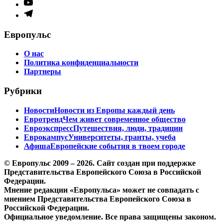
Элемент
меню
Элемент
меню
Европульс
О нас
Политика конфиденциальности
Партнеры
Рубрики
Новости
Новости из Европы каждый день
Евротренд
Чем живет современное общество
Евроэкспресс
Путешествия, люди, традиции
Еврокампус
Университеты, гранты, учеба
Афиша
Европейские события в твоем городе
© Европульс 2009 – 2026. Сайт создан при поддержке
Представительства Европейского Союза в Российской
Федерации.
Мнение редакции «Европульса» может не совпадать с
мнением Представительства Европейского Союза в
Российской Федерации.
Официальное уведомление. Все права защищены законом.