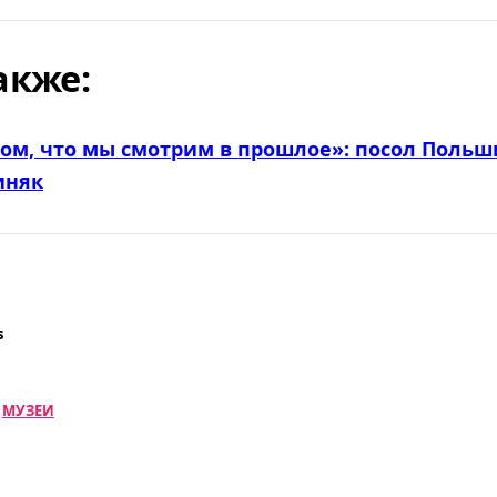
акже:
том, что мы смотрим в прошлое»: посол Польш
иняк
s
МУЗЕИ