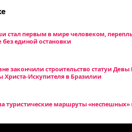
же
ши стал первым в мире человеком, переп
 без единой остановки
вне закончили строительство статуи Девы 
ы Христа-Искупителя в Бразилии
ла туристические маршруты «неспешных» 