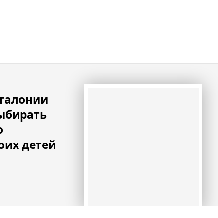
аталонии
ыбирать
о
оих детей