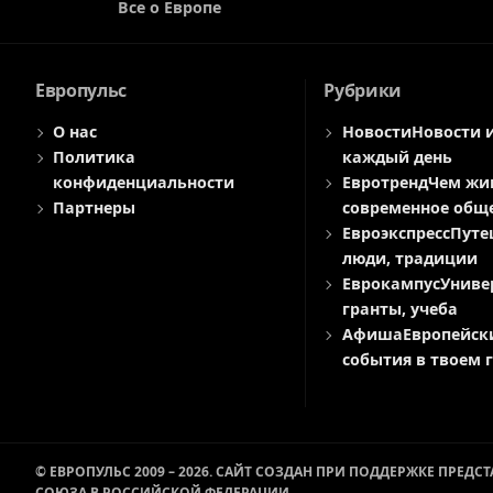
Все о Европе
Европульс
Рубрики
О нас
Новости
Новости 
Политика
каждый день
конфиденциальности
Евротренд
Чем жи
Партнеры
современное общ
Евроэкспресс
Путе
люди, традиции
Еврокампус
Униве
гранты, учеба
Афиша
Европейск
события в твоем 
© ЕВРОПУЛЬС 2009 – 2026. САЙТ СОЗДАН ПРИ ПОДДЕРЖКЕ ПРЕД
СОЮЗА В РОССИЙСКОЙ ФЕДЕРАЦИИ.