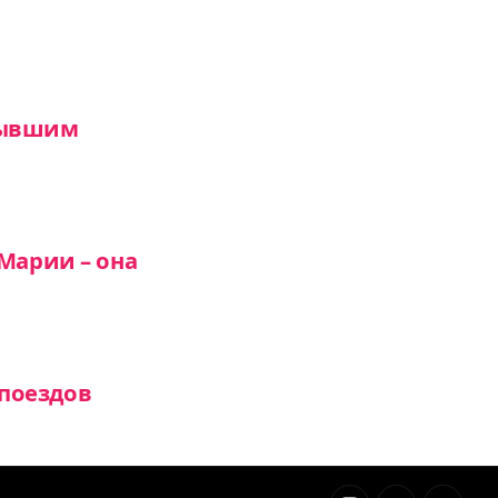
лывшим
Марии – она
поездов