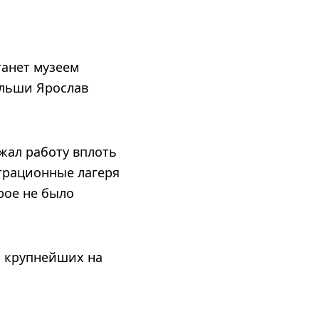
танет музеем
ольши Ярослав
лжал работу вплоть
нтрационные лагеря
орое не было
з крупнейших на