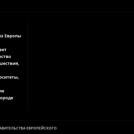
из Европы
вет
ество
шествия,
рситеты,
ие
городе
СТАВИТЕЛЬСТВА ЕВРОПЕЙСКОГО