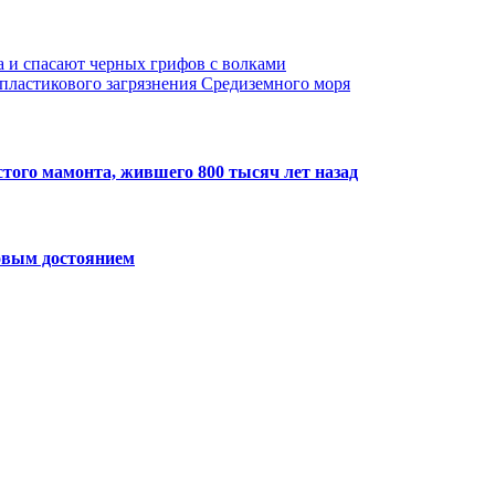
а и спасают черных грифов с волками
пластикового загрязнения Средиземного моря
того мамонта, жившего 800 тысяч лет назад
овым достоянием