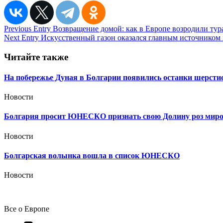
Навигация
Previous Entry
Возвращение домой: как в Европе возродили тур
Next Entry
Искусственный газон оказался главным источником 
по
записям
Читайте также
На побережье Дуная в Болгарии появились останки шерстис
Новости
Болгария просит ЮНЕСКО признать свою Долину роз мир
Новости
Болгарская волынка вошла в список ЮНЕСКО
Новости
Все о Европе