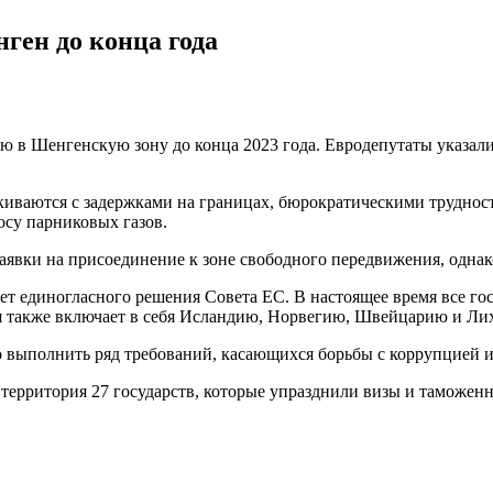
ген до конца года
в Шенгенскую зону до конца 2023 года. Евродепутаты указали 
киваются с задержками на границах, бюрократическими труднос
су парниковых газов.
аявки на присоединение к зоне свободного передвижения, однак
т единогласного решения Совета ЕС. В настоящее время все го
я также включает в себя Исландию, Норвегию, Швейцарию и Ли
о выполнить ряд требований, касающихся борьбы с коррупцией 
о территория 27 государств, которые упразднили визы и таможе