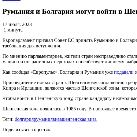
Румыния и Болгария могут войти в Шен
17 июля, 2023
1 минута
Европарламент призвал Совет ЕС принять Румынию и Болгарию 
требования для вступления.
По мнению парламентариев, жители стран несправедливо стал
машин на пограничных переходах способствует лишнему выбро
Как сообщал «Европульс», Болгария и Румыния уже
подавали
з
Присоединение новых стран к Шенгенскому соглашению требуе
Кипра и Ирландии, являются частью Шенгенской зоны, котора
Чтобы войти в Шенгенскую зону, стране-кандидату необходим
Шенгенская зона появилась в 1985 году. В настоящее время эт
Теги:
болгария
румыния
виза
шенгенская виза
Поделиться в соцсетях