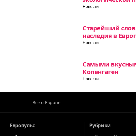
Новости
Старейший слов
наследия в Евро
Новости
Самыми вкусными
Копенгаген
Новости
Все о Европе
Европульс
Рубрики