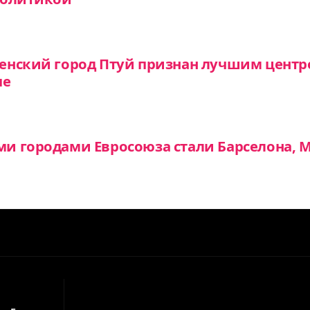
енский город Птуй признан лучшим центр
пе
 городами Евросоюза стали Барселона, М