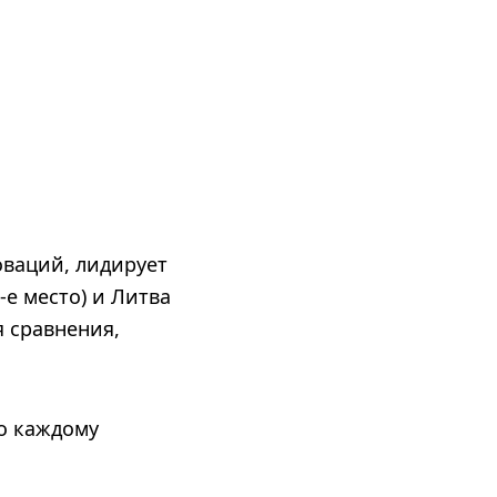
оваций, лидирует
2-е место) и Литва
я сравнения,
о каждому