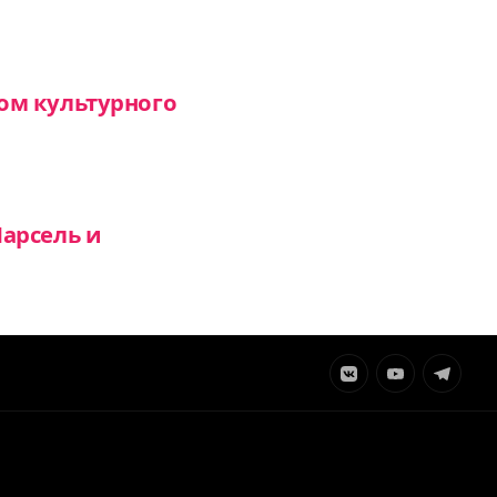
ом культурного
арсель и
Элемент
Элемент
Элемент
меню
меню
меню