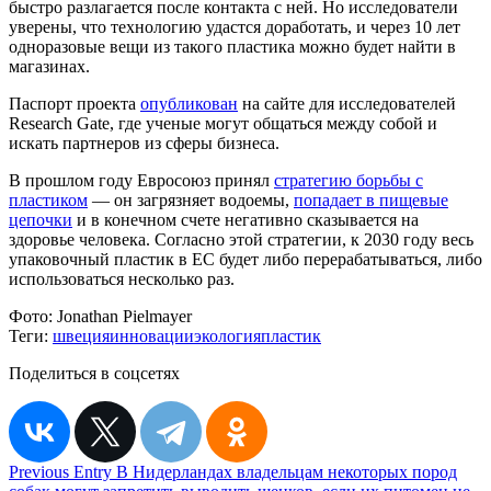
быстро разлагается после контакта с ней. Но исследователи
уверены, что технологию удастся доработать, и через 10 лет
одноразовые вещи из такого пластика можно будет найти в
магазинах.
Паспорт проекта
опубликован
на сайте для исследователей
Research Gate, где ученые могут общаться между собой и
искать партнеров из сферы бизнеса.
В прошлом году Евросоюз принял
стратегию борьбы с
пластиком
— он загрязняет водоемы,
попадает в пищевые
цепочки
и в конечном счете негативно сказывается на
здоровье человека. Согласно этой стратегии, к 2030 году весь
упаковочный пластик в ЕС будет либо перерабатываться, либо
использоваться несколько раз.
Фото:
Jonathan Pielmayer
Теги:
швеция
инновации
экология
пластик
Поделиться в соцсетях
Навигация
Previous Entry
В Нидерландах владельцам некоторых пород