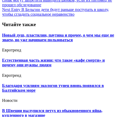
собак могут запретить выводить щенков, если их питомец не
по
прошел обследование
записям
Next Entry
В Бельгии дети будут раньше поступать в школу,
чтобы сгладить социальное неравенство
Читайте также
Новый душ, пластилин, паутина и прочее, о чем мы еще не
знаем, но уже начинаем пользоваться
Евротренд
Естественная часть жизни: что такое «кафе смерти» и
почему они нужны людям
Евротренд
Благодаря усилиям экологов тунец вновь появился в
Балтийском море
Новости
В Швеции вылупился петух из обыкновенного яйца,
купленного в магазине