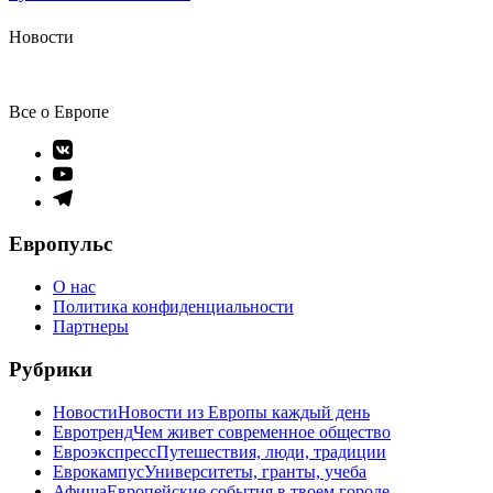
Новости
Все о Европе
Элемент
меню
Элемент
меню
Элемент
меню
Европульс
О нас
Политика конфиденциальности
Партнеры
Рубрики
Новости
Новости из Европы каждый день
Евротренд
Чем живет современное общество
Евроэкспресс
Путешествия, люди, традиции
Еврокампус
Университеты, гранты, учеба
Афиша
Европейские события в твоем городе