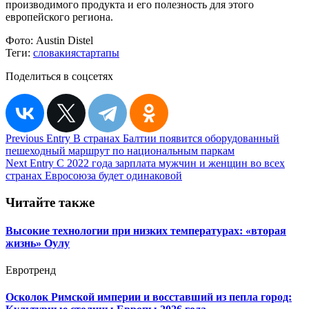
производимого продукта и его полезность для этого
европейского региона.
Фото:
Austin Distel
Теги:
словакия
стартапы
Поделиться в соцсетях
Навигация
Previous Entry
В странах Балтии появится оборудованный
пешеходный маршрут по национальным паркам
по
Next Entry
С 2022 года зарплата мужчин и женщин во всех
записям
странах Евросоюза будет одинаковой
Читайте также
Высокие технологии при низких температурах: «вторая
жизнь» Оулу
Евротренд
Осколок Римской империи и восставший из пепла город: