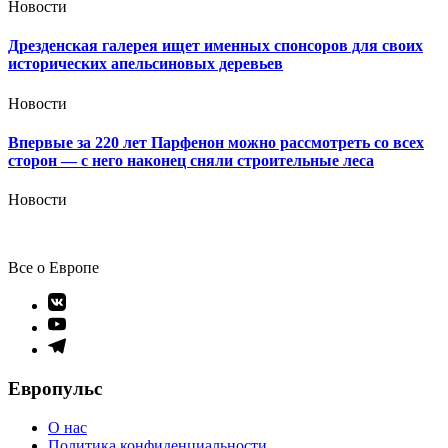
Новости
Дрезденская галерея ищет именных спонсоров для своих
исторических апельсиновых деревьев
Новости
Впервые за 220 лет Парфенон можно рассмотреть со всех
сторон — с него наконец сняли строительные леса
Новости
Все о Европе
Элемент
меню
Элемент
меню
Элемент
меню
Европульс
О нас
Политика конфиденциальности