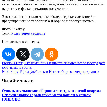
вывоз таких объектов из страны, получение или выставление
на рынок и фальсификацию документов.
Это соглашение стало частью более широких действий по
предотвращению терроризма и борьбе с преступностью.
Фото:
Pixabay
Теги:
культурное наследие
Поделиться в соцсетях
Навигация
Previous Entry
От изменения климата сильнее всего пострадает
юго-запад Европы
по
Next Entry
Город-улей: как в Вене собирают мед на крышах
записям
Читайте также
Олимп, итальянские общинные театры и жилой квартал
Берлина: какие европейские места вошли в список
ЮНЕСКО