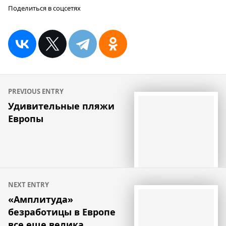
Поделиться в соцсетях
Навигация
PREVIOUS ENTRY
по
Удивительные пляжи
Европы
записям
NEXT ENTRY
«Амплитуда»
безработицы в Европе
все еще велика