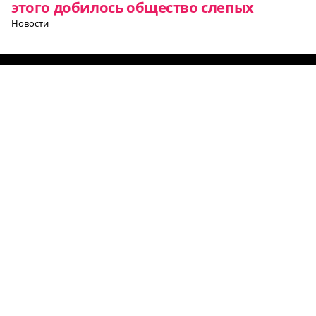
этого добилось общество слепых
Новости
Все о Европе
Элемент
Элемент
Элемент
меню
меню
меню
Европульс
О нас
Политика конфиденциальности
Партнеры
Рубрики