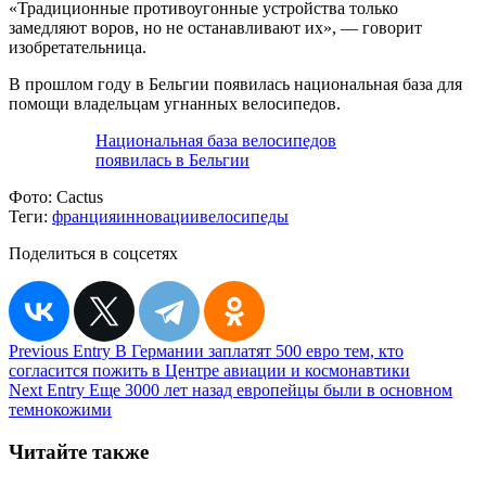
«Традиционные противоугонные устройства только
замедляют воров, но не останавливают их», — говорит
изобретательница.
В прошлом году в Бельгии появилась национальная база для
помощи владельцам угнанных велосипедов.
Национальная база велосипедов
появилась в Бельгии
Фото:
Cactus
Теги:
франция
инновации
велосипеды
Поделиться в соцсетях
Навигация
Previous Entry
В Германии заплатят 500 евро тем, кто
согласится пожить в Центре авиации и космонавтики
по
Next Entry
Еще 3000 лет назад европейцы были в основном
записям
темнокожими
Читайте также