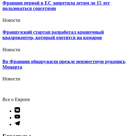
Франция первой в ЕС запретила детям до 15 лет
пользоваться соцсетями
Новости
Французский стартап разработал крошечный
квадрокоптер, который охотится на комаров
Новости
Во Франции обнаружили прежде неизвестную рукопись
Моцарта
Новости
Все о Европе
Элемент
меню
Элемент
меню
Элемент
меню