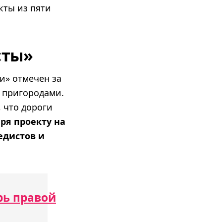
кты из пяти
сты»
и» отмечен за
 пригородами.
 что дороги
ря проекту на
едистов и
рь правой