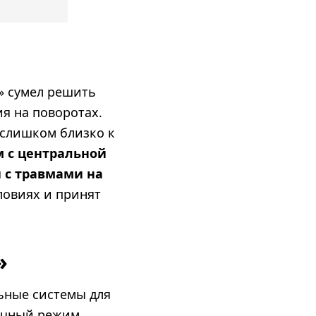
» сумел решить
я на поворотах.
 слишком близко к
 с центральной
и с травмами на
ловиях и принят
»
ьные системы для
дачный режим