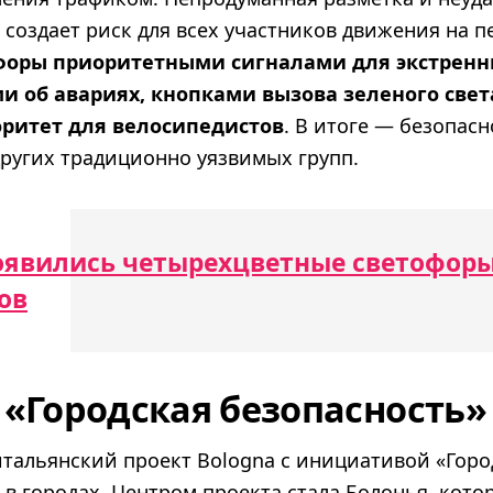
создает риск для всех участников движения на п
офоры приоритетными сигналами для экстренн
 об авариях, кнопками вызова зеленого свет
оритет для велосипедистов
. В итоге — безопас
ругих традиционно уязвимых групп.
оявились четырехцветные светофоры
ов
 «Городская безопасность»
тальянский проект Bologna с инициативой «Горо
в городах. Центром проекта стала Болонья, кото