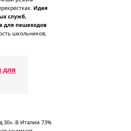
ерекрестках.
Идея
ых служб,
а для пешеходов
ность школьников,
 для
д 30». В Италии 73%
рая занимает