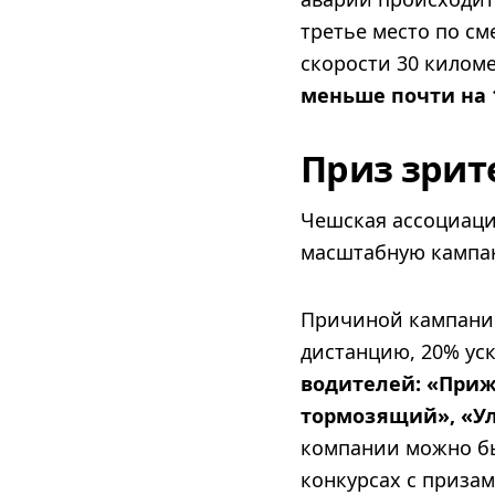
третье место по см
скорости 30 киломе
меньше почти на 1
Приз зрит
Чешская ассоциаци
масштабную кампан
Причиной кампании 
дистанцию, 20% ус
водителей: «Приж
тормозящий», «У
компании можно был
конкурсах с приза