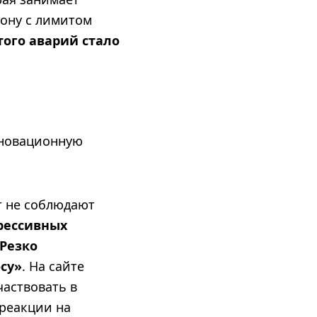
зону с лимитом
этого аварий стало
нновационную
т не соблюдают
рессивных
Резко
су»
. На сайте
частвовать в
 реакции на