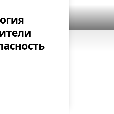
огия
дители
пасность