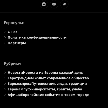
Элемент
Элемент
Элемент
меню
меню
меню
Европульс
О нас
Политика конфиденциальности
Партнеры
Рубрики
Новости
Новости из Европы каждый день
Евротренд
Чем живет современное общество
Евроэкспресс
Путешествия, люди, традиции
Еврокампус
Университеты, гранты, учеба
Афиша
Европейские события в твоем городе