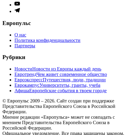
меню
Элемент
меню
Элемент
меню
Европульс
О нас
Политика конфиденциальности
Партнеры
Рубрики
Новости
Новости из Европы каждый день
Евротренд
Чем живет современное общество
Евроэкспресс
Путешествия, люди, традиции
Еврокампус
Университеты, гранты, учеба
Афиша
Европейские события в твоем городе
© Европульс 2009 – 2026. Сайт создан при поддержке
Представительства Европейского Союза в Российской
Федерации.
Мнение редакции «Европульса» может не совпадать с
мнением Представительства Европейского Союза в
Российской Федерации.
Официальное уведомление. Все права защищены законом.