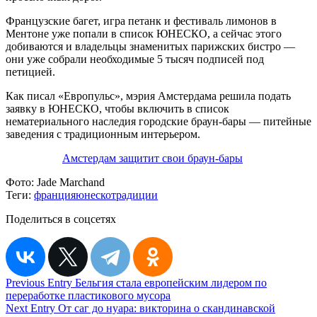
Французские багет, игра петанк и фестиваль лимонов в
Ментоне уже попали в список ЮНЕСКО, а сейчас этого
добиваются и владельцы знаменитых парижских бистро —
они уже собрали необходимые 5 тысяч подписей под
петицией.
Как писал «Европульс», мэрия Амстердама решила подать
заявку в ЮНЕСКО, чтобы включить в список
нематериального наследия городские браун-бары — питейные
заведения с традиционным интерьером.
Амстердам защитит свои браун-бары
Фото:
Jade Marchand
Теги:
франция
юнеско
традиции
Поделиться в соцсетях
Навигация
Previous Entry
Бельгия стала европейским лидером по
переработке пластикового мусора
по
Next Entry
От саг до нуара: викторина о скандинавской