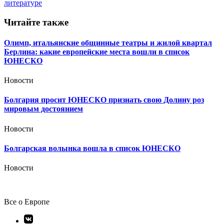
записям
литературе
Читайте также
Олимп, итальянские общинные театры и жилой квартал
Берлина: какие европейские места вошли в список
ЮНЕСКО
Новости
Болгария просит ЮНЕСКО признать свою Долину роз
мировым достоянием
Новости
Болгарская волынка вошла в список ЮНЕСКО
Новости
Все о Европе
Элемент