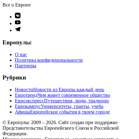
Все о Европе
Элемент
меню
Элемент
меню
Элемент
меню
Европульс
О нас
Политика конфиденциальности
Партнеры
Рубрики
Новости
Новости из Европы каждый день
Евротренд
Чем живет современное общество
Евроэкспресс
Путешествия, люди, традиции
Еврокампус
Университеты, гранты, учеба
Афиша
Европейские события в твоем городе
© Европульс 2009 – 2026. Сайт создан при поддержке
Представительства Европейского Союза в Российской
Федерации.