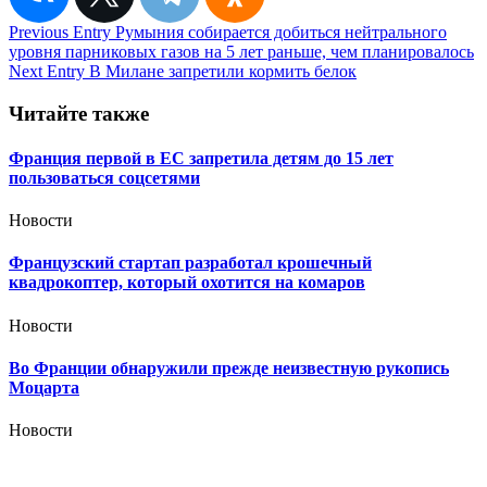
Навигация
Previous Entry
Румыния собирается добиться нейтрального
уровня парниковых газов на 5 лет раньше, чем планировалось
по
Next Entry
В Милане запретили кормить белок
записям
Читайте также
Франция первой в ЕС запретила детям до 15 лет
пользоваться соцсетями
Новости
Французский стартап разработал крошечный
квадрокоптер, который охотится на комаров
Новости
Во Франции обнаружили прежде неизвестную рукопись
Моцарта
Новости