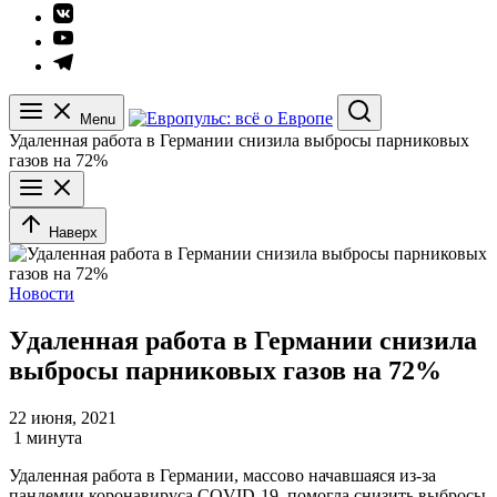
Элемент
меню
Элемент
меню
Элемент
меню
Menu
Search
Удаленная работа в Германии снизила выбросы парниковых
газов на 72%
Наверх
Новости
Удаленная работа в Германии снизила
выбросы парниковых газов на 72%
22 июня, 2021
1 минута
Удаленная работа в Германии, массово начавшаяся из-за
пандемии коронавируса COVID-19, помогла снизить выбросы