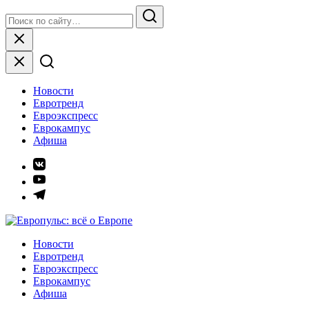
Skip
Search
to
for:
Search
content
Close
Новости
Евротренд
Евроэкспресс
Еврокампус
Афиша
Элемент
меню
Элемент
меню
Элемент
меню
Европульс: всё о Европе
Новости
Евротренд
Евроэкспресс
Еврокампус
Афиша