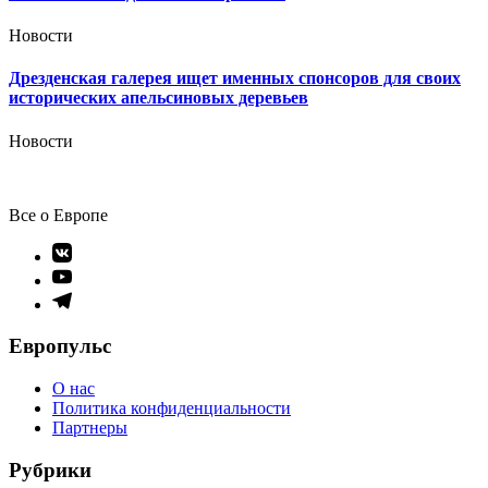
Новости
Дрезденская галерея ищет именных спонсоров для своих
исторических апельсиновых деревьев
Новости
Все о Европе
Элемент
меню
Элемент
меню
Элемент
меню
Европульс
О нас
Политика конфиденциальности
Партнеры
Рубрики