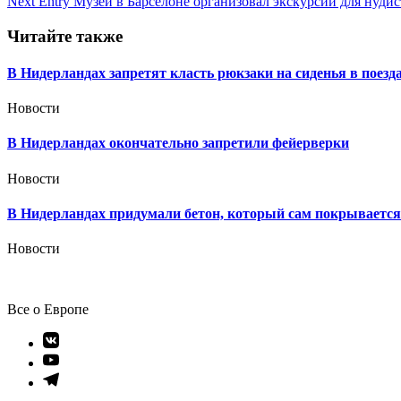
Next Entry
Музей в Барселоне организовал экскурсии для нудис
по
записям
Читайте также
В Нидерландах запретят класть рюкзаки на сиденья в поезда
Новости
В Нидерландах окончательно запретили фейерверки
Новости
В Нидерландах придумали бетон, который сам покрывается 
Новости
Все о Европе
Элемент
меню
Элемент
меню
Элемент
меню