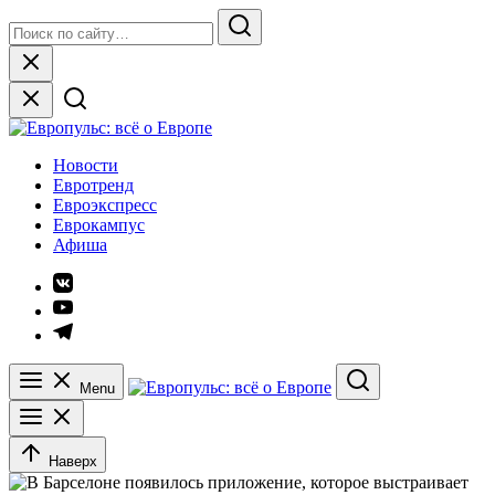
Skip
Search
to
for:
Search
content
Close
Европульс: всё о Европе
Новости
Евротренд
Евроэкспресс
Еврокампус
Афиша
Элемент
меню
Элемент
меню
Элемент
меню
Menu
Search
Наверх