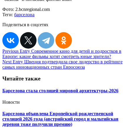
Фото:
2.bcnregional.com
Теги:
барселона
Поделиться в соцсетях
Навигация
Previous Entry
Современное кино для детей и подростков в
Европе: какие фильмы хотят смотреть юные зрители?
по
Next Entry
Швеция подтвердила свое лидерство в рейтинге
записям
самых инновационных стран Евросоюза
Читайте также
Барселона стала столицей мировой архитектуры-2026
Новости
Барселона объявлена Европейской рождественской
столицей 2026 года (австрийский город и мальтийская
деревня тоже получили премию)