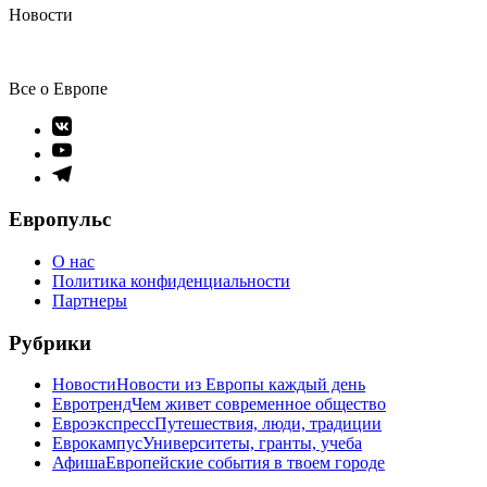
Новости
Все о Европе
Элемент
меню
Элемент
меню
Элемент
меню
Европульс
О нас
Политика конфиденциальности
Партнеры
Рубрики
Новости
Новости из Европы каждый день
Евротренд
Чем живет современное общество
Евроэкспресс
Путешествия, люди, традиции
Еврокампус
Университеты, гранты, учеба
Афиша
Европейские события в твоем городе