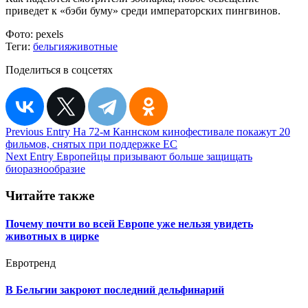
приведет к «бэби буму» среди императорских пингвинов.
Фото:
pexels
Теги:
бельгия
животные
Поделиться в соцсетях
Навигация
Previous Entry
На 72-м Каннском кинофестивале покажут 20
фильмов, снятых при поддержке ЕС
по
Next Entry
Европейцы призывают больше защищать
записям
биоразнообразие
Читайте также
Почему почти во всей Европе уже нельзя увидеть
животных в цирке
Евротренд
В Бельгии закроют последний дельфинарий