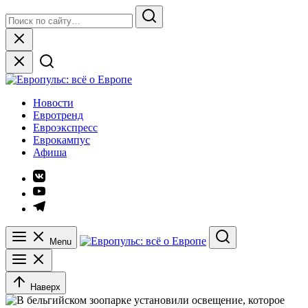
Skip
Search
to
for:
Search
content
Close
Европульс: всё о Европе
Новости
Евротренд
Евроэкспресс
Еврокампус
Афиша
Элемент
меню
Элемент
меню
Элемент
меню
Menu
Search
Наверх