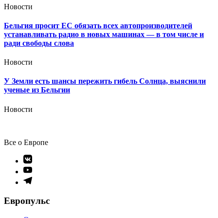
Новости
Бельгия просит ЕС обязать всех автопроизводителей
устанавливать радио в новых машинах — в том числе и
ради свободы слова
Новости
У Земли есть шансы пережить гибель Солнца, выяснили
ученые из Бельгии
Новости
Все о Европе
Элемент
меню
Элемент
меню
Элемент
меню
Европульс