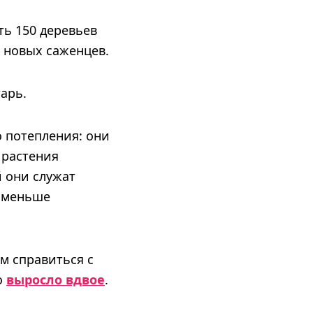
ть 150 деревьев
и новых саженцев.
арь.
 потепления: они
 растения
 они служат
ь меньше
м справиться с
о
выросло вдвое
.