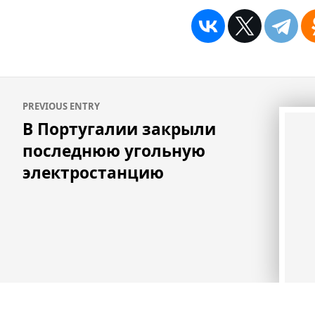
Навигация
PREVIOUS ENTRY
по
В Португалии закрыли
записям
последнюю угольную
электростанцию