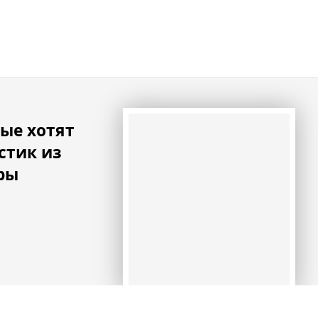
ые хотят
стик из
ры