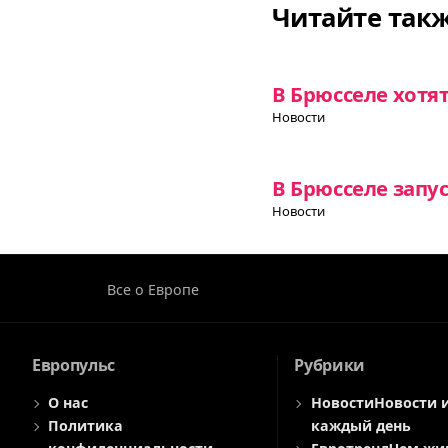
Читайте так
В Брюсселе хотя
Новости
В Брюсселе запу
Новости
Все о Европе
Европульс
Рубрики
О нас
Новости
Новости 
Политика
каждый день