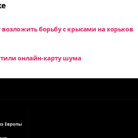
же
т возложить борьбу с крысами на хорьков
стили онлайн-карту шума
из Европы