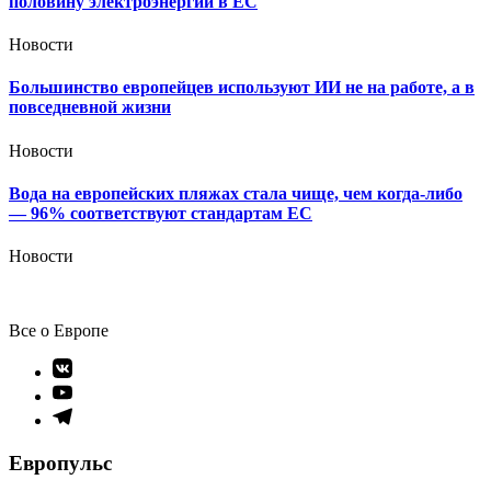
половину электроэнергии в ЕС
Новости
Большинство европейцев используют ИИ не на работе, а в
повседневной жизни
Новости
Вода на европейских пляжах стала чище, чем когда-либо
— 96% соответствуют стандартам ЕС
Новости
Все о Европе
Элемент
меню
Элемент
меню
Элемент
меню
Европульс