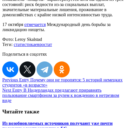
состояний: риск бедности из-за социальных выплат,
значительные материальные лишения, проживание в
домохозяйствах с крайне низкой интенсивностью труда.
17 октября
отмечается
Международный день борьбы за
ликвидацию нищеты.
Фото:
Leroy Skalstad
Теги:
статистика
евростат
Поделиться в соцсетях
Навигация
Previous Entry
Почему они не торопятся: 5 историй немецких
студентов «в возрасте»
по
Next Entry
В Нидерландах предлагают приравнять
записям
пользование смартфоном за рулем к вождению в нетрезвом
виде
Читайте также
Из возобновляемых источников получают уже почти