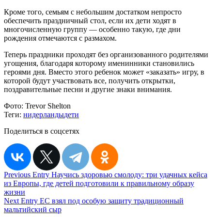
Кроме того, семьям с небольшим достатком непросто
обеспечить праздничный стол, если их дети ходят в
многочисленную группу — особенно такую, где дни
рождения отмечаются с размахом.
Теперь праздники проходят без организованного родителями
угощения, благодаря которому именинники становились
героями дня. Вместо этого ребенок может «заказать» игру, в
которой будут участвовать все, получить открытки,
поздравительные песни и другие знаки внимания.
Фото:
Trevor Shelton
Теги:
нидерланды
дети
Поделиться в соцсетях
Навигация
Previous Entry
Научись здоровью смолоду: три удачных кейса
из Европы, где детей подготовили к правильному образу
по
жизни
записям
Next Entry
ЕС взял под особую защиту традиционный
мальтийский сыр