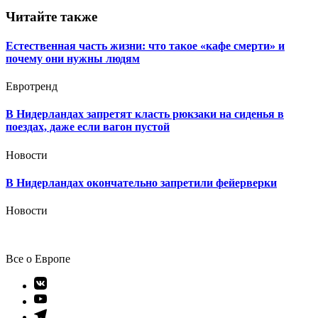
Читайте также
Естественная часть жизни: что такое «кафе смерти» и
почему они нужны людям
Евротренд
В Нидерландах запретят класть рюкзаки на сиденья в
поездах, даже если вагон пустой
Новости
В Нидерландах окончательно запретили фейерверки
Новости
Все о Европе
Элемент
меню
Элемент
меню
Элемент