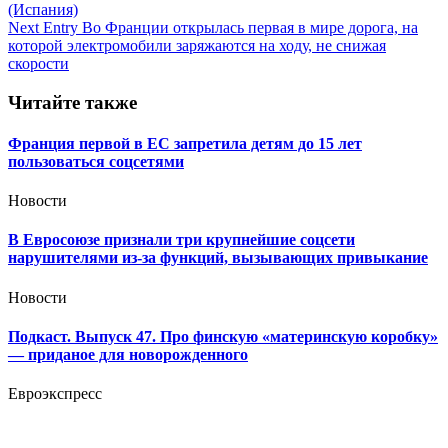
по
(Испания)
записям
Next Entry
Во Франции открылась первая в мире дорога, на
которой электромобили заряжаются на ходу, не снижая
скорости
Читайте также
Франция первой в ЕС запретила детям до 15 лет
пользоваться соцсетями
Новости
В Евросоюзе признали три крупнейшие соцсети
нарушителями из-за функций, вызывающих привыкание
Новости
Подкаст. Выпуск 47. Про финскую «материнскую коробку»
— приданое для новорожденного
Евроэкспресс