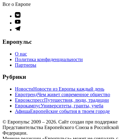
Все о Европе
Элемент
меню
Элемент
меню
Элемент
меню
Европульс
О нас
Политика конфиденциальности
Партнеры
Рубрики
Новости
Новости из Европы каждый день
Евротренд
Чем живет современное общество
Евроэкспресс
Путешествия, люди, традиции
Еврокампус
Университеты, гранты, учеба
Афиша
Европейские события в твоем городе
© Европульс 2009 – 2026. Сайт создан при поддержке
Представительства Европейского Союза в Российской
Федерации.
Мнение редакции «Европульса» может не совпадать с