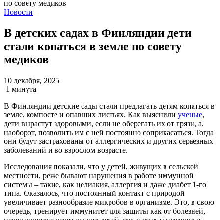
Новости
В детских садах в Финляндии дети
стали копаться в земле по совету
медиков
10 декабря, 2025
1 минута
В Финляндии детские сады стали предлагать детям копаться в
земле, компосте и опавших листьях. Как выяснили
ученые
,
дети вырастут здоровыми, если не оберегать их от грязи, а,
наоборот, позволить им с ней постоянно соприкасаться. Тогда
они будут застрахованы от аллергических и других серьезных
заболеваний и во взрослом возрасте.
Исследования показали, что у детей, живущих в сельской
местности, реже бывают нарушения в работе иммунной
системы – такие, как целиакия, аллергия и даже диабет 1-го
типа. Оказалось, что постоянный контакт с природой
увеличивает разнообразие микробов в организме. Это, в свою
очередь, тренирует иммунитет для защиты как от болезней,
передающихся через других детей, так и от аутоиммунных