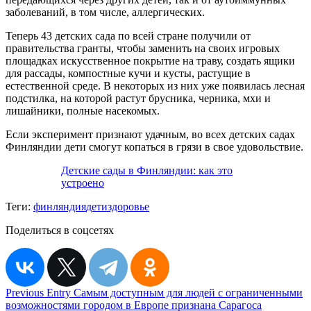
заболеваний, в том числе, аллергических.
Теперь 43 детских сада по всей стране получили от
правительства гранты, чтобы заменить на своих игровых
площадках искусственное покрытие на траву, создать ящики
для рассады, компостные кучи и кусты, растущие в
естественной среде. В некоторых из них уже появилась лесная
подстилка, на которой растут брусника, черника, мхи и
лишайники, полные насекомых.
Если эксперимент признают удачным, во всех детских садах
Финляндии дети смогут копаться в грязи в свое удовольствие.
Детские сады в Финляндии: как это
устроено
Теги:
финляндия
дети
здоровье
Поделиться в соцсетях
Навигация
Previous Entry
Самым доступным для людей с ограниченными
возможностями городом в Европе признана Сарагоса