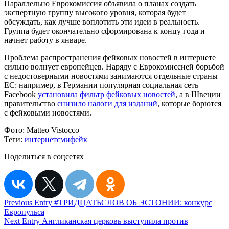
Параллельно Еврокомиссия объявила о планах создать
экспертную группу высокого уровня, которая будет
обсуждать, как лучше воплотить эти идеи в реальность.
Группа будет окончательно сформирована к концу года и
начнет работу в январе.
Проблема распространения фейковых новостей в интернете
сильно волнует европейцев. Наряду с Еврокомиссией борьбой
с недостоверными новостями занимаются отдельные страны
ЕС: например, в Германии популярная социальная сеть
Facebook
установила фильтр фейковых новостей
, а в Швеции
правительство
снизило налоги для изданий
, которые борются
с фейковыми новостями.
Фото:
Matteo Vistocco
Теги:
интернет
сми
фейк
Поделиться в соцсетях
Навигация
Previous Entry
#ТРИДЦАТЬСЛОВ ОБ ЭСТОНИИ: конкурс
Европульса
по
Next Entry
Англиканская церковь выступила против