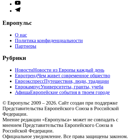
меню
Элемент
меню
Элемент
меню
Европульс
О нас
Политика конфиденциальности
Партнеры
Рубрики
Новости
Новости из Европы каждый день
Евротренд
Чем живет современное общество
Евроэкспресс
Путешествия, люди, традиции
Еврокампус
Университеты, гранты, учеба
Афиша
Европейские события в твоем городе
© Европульс 2009 – 2026. Сайт создан при поддержке
Представительства Европейского Союза в Российской
Федерации.
Мнение редакции «Европульса» может не совпадать с
мнением Представительства Европейского Союза в
Российской Федерации.
Официальное уведомление. Все права защищены законом.