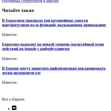
записям
гендерных стереотипов в школах
Читайте также
В Евросоюзе признали три крупнейшие соцсети
нарушителями из-за функций, вызывающих привыкание
Новости
Евросоюз выводит на новый уровень масштабный план
действий по борьбе с кибербуллингом
Новости
В Европе могут запретить инфлюэнсерам рекламировать
детям нездоровую еду
Новости
Все о Европе
Элемент