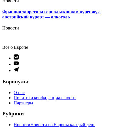
Новости
Франция запретила горнолыжникам курение, а
австрийский курорт — алкоголь
Новости
Все о Европе
Элемент
меню
Элемент
меню
Элемент
меню
Европульс
О нас
Политика конфиденциальности
Партнеры
Рубрики
Новости
Новости из Европы каждый день