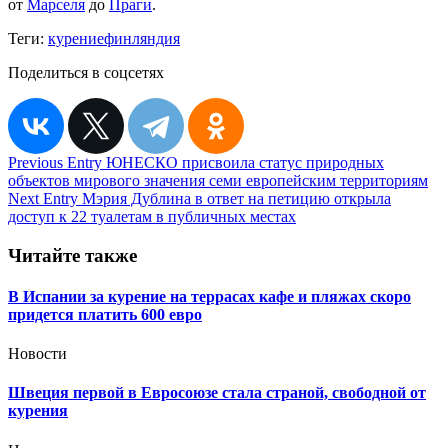
от
Марселя
до
Праги
.
Теги:
курение
финляндия
Поделиться в соцсетях
Навигация
Previous Entry
ЮНЕСКО присвоила статус природных
объектов мирового значения семи европейским территориям
по
Next Entry
Мэрия Дублина в ответ на петицию открыла
записям
доступ к 22 туалетам в публичных местах
Читайте также
В Испании за курение на террасах кафе и пляжах скоро
придется платить 600 евро
Новости
Швеция первой в Евросоюзе стала страной, свободной от
курения