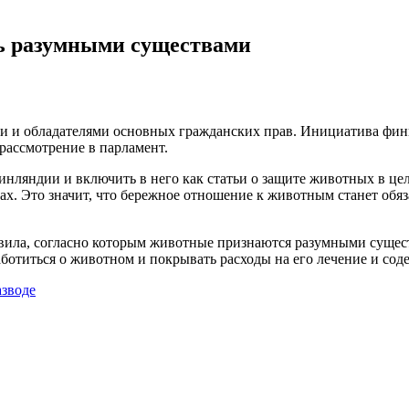
ь разумными существами
 и обладателями основных гражданских прав. Инициатива финн
рассмотрение в парламент.
нляндии и включить в него как статьи о защите животных в це
х. Это значит, что бережное отношение к животным станет обя
вила, согласно которым животные признаются разумными сущест
аботиться о животном и покрывать расходы на его лечение и сод
азводе