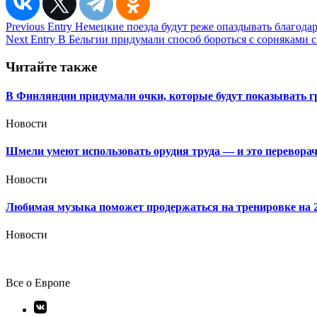
Навигация
Previous Entry
Немецкие поезда будут реже опаздывать благода
Next Entry
В Бельгии придумали способ бороться с сорняками 
по
записям
Читайте также
В Финляндии придумали очки, которые будут показывать г
Новости
Шмели умеют использовать орудия труда — и это перевора
Новости
Любимая музыка поможет продержаться на тренировке на
Новости
Все о Европе
Элемент