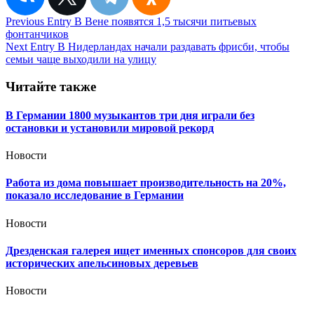
Навигация
Previous Entry
В Вене появятся 1,5 тысячи питьевых
фонтанчиков
по
Next Entry
В Нидерландах начали раздавать фрисби, чтобы
записям
семьи чаще выходили на улицу
Читайте также
В Германии 1800 музыкантов три дня играли без
остановки и установили мировой рекорд
Новости
Работа из дома повышает производительность на 20%,
показало исследование в Германии
Новости
Дрезденская галерея ищет именных спонсоров для своих
исторических апельсиновых деревьев
Новости