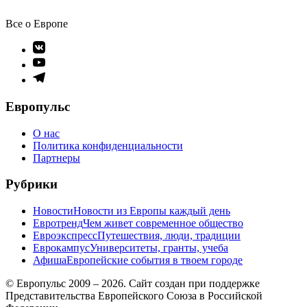
Все о Европе
Элемент
меню
Элемент
меню
Элемент
меню
Европульс
О нас
Политика конфиденциальности
Партнеры
Рубрики
Новости
Новости из Европы каждый день
Евротренд
Чем живет современное общество
Евроэкспресс
Путешествия, люди, традиции
Еврокампус
Университеты, гранты, учеба
Афиша
Европейские события в твоем городе
© Европульс 2009 – 2026. Сайт создан при поддержке
Представительства Европейского Союза в Российской