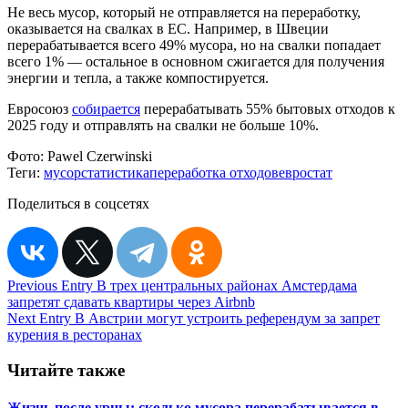
Не весь мусор, который не отправляется на переработку,
оказывается на свалках в ЕС. Например, в Швеции
перерабатывается всего 49% мусора, но на свалки попадает
всего 1% — остальное в основном сжигается для получения
энергии и тепла, а также компостируется.
Евросоюз
собирается
перерабатывать 55% бытовых отходов к
2025 году и отправлять на свалки не больше 10%.
Фото:
Pawel Czerwinski
Теги:
мусор
статистика
переработка отходов
евростат
Поделиться в соцсетях
Навигация
Previous Entry
В трех центральных районах Амстердама
запретят сдавать квартиры через Airbnb
по
Next Entry
В Австрии могут устроить референдум за запрет
записям
курения в ресторанах
Читайте также
Жизнь после урны: сколько мусора перерабатывается в