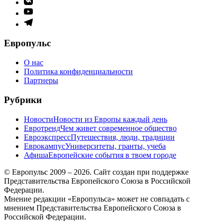
меню
Элемент
меню
Элемент
меню
Европульс
О нас
Политика конфиденциальности
Партнеры
Рубрики
Новости
Новости из Европы каждый день
Евротренд
Чем живет современное общество
Евроэкспресс
Путешествия, люди, традиции
Еврокампус
Университеты, гранты, учеба
Афиша
Европейские события в твоем городе
© Европульс 2009 – 2026. Сайт создан при поддержке
Представительства Европейского Союза в Российской
Федерации.
Мнение редакции «Европульса» может не совпадать с
мнением Представительства Европейского Союза в
Российской Федерации.