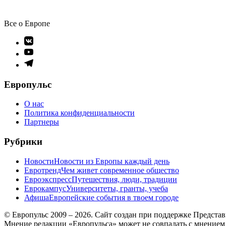
Все о Европе
Элемент
меню
Элемент
меню
Элемент
меню
Европульс
О нас
Политика конфиденциальности
Партнеры
Рубрики
Новости
Новости из Европы каждый день
Евротренд
Чем живет современное общество
Евроэкспресс
Путешествия, люди, традиции
Еврокампус
Университеты, гранты, учеба
Афиша
Европейские события в твоем городе
© Европульс 2009 – 2026. Сайт создан при поддержке Предста
Мнение редакции «Европульса» может не совпадать с мнением