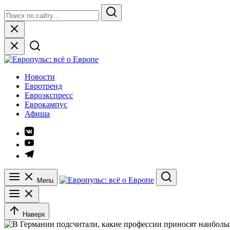
Skip
Search
to
for:
Search
content
Close
Европульс: всё о Европе
Новости
Евротренд
Евроэкспресс
Еврокампус
Афиша
Элемент
меню
Элемент
меню
Элемент
меню
Menu
Search
Наверх