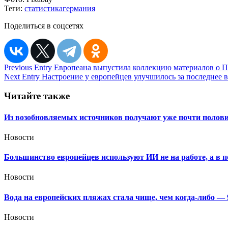
Теги:
статистика
германия
Поделиться в соцсетях
Навигация
Previous Entry
Европеана выпустила коллекцию материалов о 
Next Entry
Настроение у европейцев улучшилось за последнее 
по
записям
Читайте также
Из возобновляемых источников получают уже почти полови
Новости
Большинство европейцев используют ИИ не на работе, а в 
Новости
Вода на европейских пляжах стала чище, чем когда-либо —
Новости