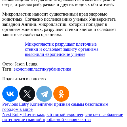
озера, отравляя рыб, рачков и других водных обитателей.
Микропластик наносит существенный вред здоровью
животных. Согласно исследованию ученых Университета
западной Англии, микропластик, который попадает в
организм животных, разрушает стенки клеток и ослабляет
защитные свойства организма.
Микропластик разрушает клеточные
стенки и ослабляет защиту организма,
выяснили европейские ученые
Фото:
Jason Leung
Теги:
экология
пластик
урбанистика
Поделиться в соцсетях
Навигация
Previous Entry
Копенгаген признан самым безопасным
городом в мире
по
Next Entry
Почти каждый пятый европеец считает глобальное
записям
потепление главной проблемой человечества