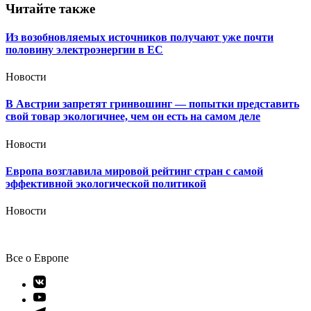
Читайте также
Из возобновляемых источников получают уже почти
половину электроэнергии в ЕС
Новости
В Австрии запретят гринвошинг — попытки представить
свой товар экологичнее, чем он есть на самом деле
Новости
Европа возглавила мировой рейтинг стран с самой
эффективной экологической политикой
Новости
Все о Европе
Элемент
меню
Элемент
меню