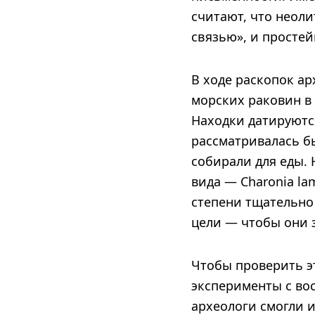
считают, что неол
связью», и просте
В ходе раскопок а
морских раковин в
Находки датируютс
рассматривалась б
собирали для еды. 
вида — Charonia la
степени тщательно
цели — чтобы они 
Чтобы проверить э
эксперименты с во
археологи смогли 