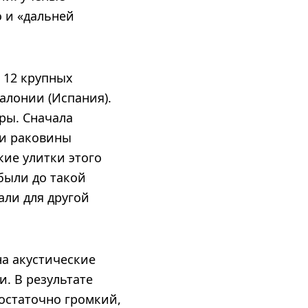
 и «дальней
 12 крупных
алонии (Испания).
ры. Сначала
ти раковины
кие улитки этого
 были до такой
али для другой
на акустические
. В результате
остаточно громкий,