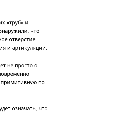
их «труб» и
бнаружили, что
ное отверстие
ия и артикуляции.
ет не просто о
дновременно
и примитивную по
дет означать, что