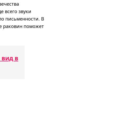
вечества
е всего звуки
ло письменности. В
е раковин поможет
 вид в