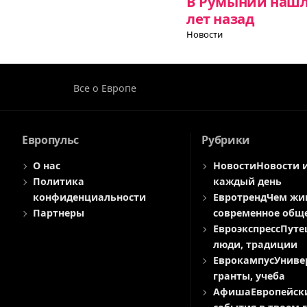
В Румынии нашл
лет назад
Новости
Все о Европе
Европульс
Рубрики
О нас
Новости
Новости 
Политика
каждый день
конфиденциальности
Евротренд
Чем жи
Партнеры
современное общ
Евроэкспресс
Путе
люди, традиции
Еврокампус
Униве
гранты, учеба
Афиша
Европейск