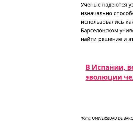
Ученые надеются уз
изначально способо
использовались как
Барселонском унив
найти решение и эт
В Испании, в
эволюции че
Фото:
UNIVERSIDAD DE BAR