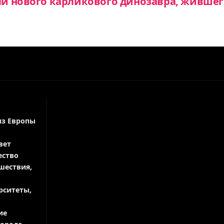
и нового карликового динозавра, жившег
из Европы
вет
ество
шествия,
рситеты,
ие