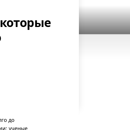
 которые
ю
лго до
ии: ученые