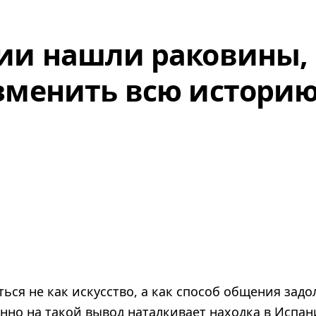
ии нашли раковины,
зменить всю истори
ься не как искусство, а как способ общения задо
нно на такой вывод наталкивает находка в Испан