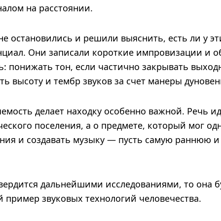
налом на расстоянии.
не остановились и решили выяснить, есть ли у эт
циал. Они записали короткие импровизации и о
ь: понижать тон, если частично закрывать выход
ть высоту и тембр звуков за счет манеры дуновен
емость делает находку особенно важной. Речь ид
ческого поселения, а о предмете, который мог о
ния и создавать музыку — пусть самую раннюю 
вердится дальнейшими исследованиями, то она бу
 пример звуковых технологий человечества.