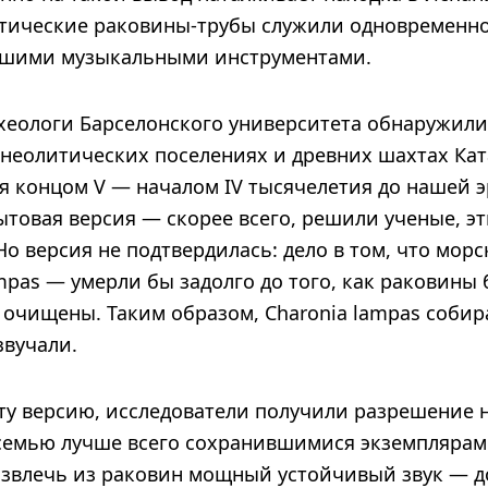
итические раковины-трубы служили одновременно
йшими музыкальными инструментами.
рхеологи Барселонского университета обнаружили
 неолитических поселениях и древних шахтах Кат
я концом V — началом IV тысячелетия до нашей э
ытовая версия — скорее всего, решили ученые, э
Но версия не подтвердилась: дело в том, что морс
mpas — умерли бы задолго до того, как раковины
 очищены. Таким образом, Charonia lampas собир
звучали.
ту версию, исследователи получили разрешение 
семью лучше всего сохранившимися экземплярами
извлечь из раковин мощный устойчивый звук — д